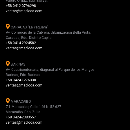
Puerto Ordaz, Edo. Bolívar.
+58 0412-0796298
ventas@maploca.com
CARACAS “La Yaguara”
Av. Comercio de la Cabrera. Urbanización Bella Vista.
Caracas, Edo. Distrito Capital.
+58 0414-2924582
ventas@maploca.com
BARINAS
Av. Cuatricentenaria, diagonal al Parque de los Mangos.
Barinas, Edo. Barinas.
+58 0424-1276338
ventas@maploca.com
MARACAIBO
Z.I. Maracaibo, Calle 146 N. 52-627.
Maracaibo, Edo. Zulia.
+58 0424-2383557
ventas@maploca.com