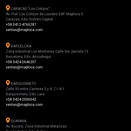
CARACAS “Los Cortijos”
Av. Pral. Los Cortijos de Lourdes Edif. Maploca II.
Caracas, Edo. Distrito Capital.
+58 0412-4766287
ventas@maploca.com
BARCELONA
Zona Industrial Los Montones Calle 3ra. parcela 73
Barcelona, Edo. Anzoátegui.
+58 0424-2646207
ventas@maploca.com
BARQUISIMETO
Calle 30 entre Carreras 3 y 4, Z.I. N.1.
Barquisimeto, Edo. Lara.
+58 0424-2006042
ventas@maploca.com
GUAYANA
Av. Bucare, Zona Industrial Matanzas.